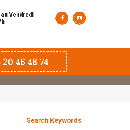
 au Vendredi
7h
 20 46 48 74
Search Keywords