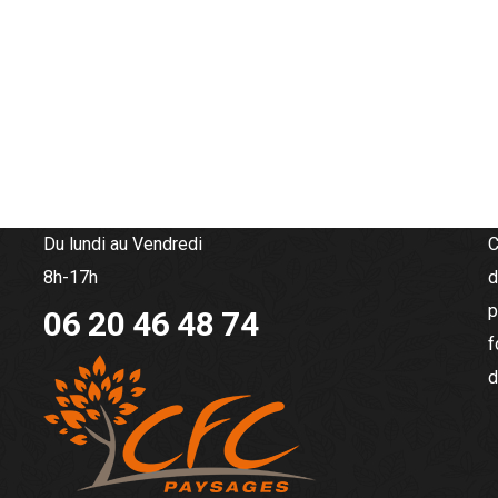
Du lundi au Vendredi
C
8h-17h
d
p
06 20 46 48 74
f
d