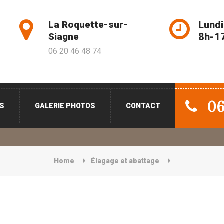
La Roquette-sur-
Lundi
Siagne
8h-1
06 20 46 48 74
06
ES
GALERIE PHOTOS
CONTACT
Home
Élagage et abattage