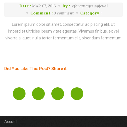
Date :
MAR 07, 2016
By :
cfcpaysageswpjeudi
Comment :
0 comment
Category :
Lorem ipsum dolor sit amet, consectetur adipiscing elit. Ut
imperdiet ultricies ipsum vitae egestas. Vivamus finibus, ex vel
viverra aliquet, nulla tortor fermentum elit, bibendum fermentum
Did You Like This Post? Share it :
Accueil